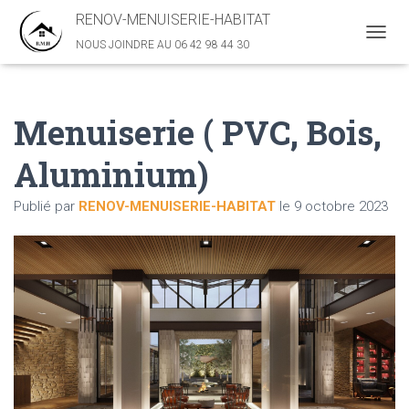
il fait moche
RENOV-MENUISERIE-HABITAT
NOUS JOINDRE AU 06 42 98 44 30
D
É
P
L
I
Menuiserie ( PVC, Bois,
E
R
Aluminium)
L
A
N
Publié par
RENOV-MENUISERIE-HABITAT
le
9 octobre 2023
A
V
I
G
A
T
I
O
N