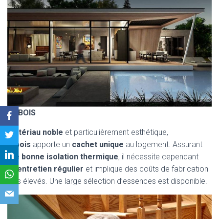
LE BOIS
Matériau noble
et particulièrement esthétique,
le
bois
apporte un
cachet unique
au logement. Assurant
une
bonne isolation thermique
, il nécessite cependant
un
entretien régulier
et implique des coûts de fabrication
plus élevés. Une large sélection d’essences est disponible.