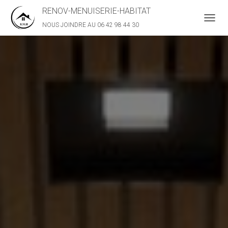
RENOV-MENUISERIE-HABITAT
NOUS JOINDRE AU 06 42 98 44 30
D
É
P
L
I
E
R
L
A
N
A
V
I
G
A
T
I
O
N