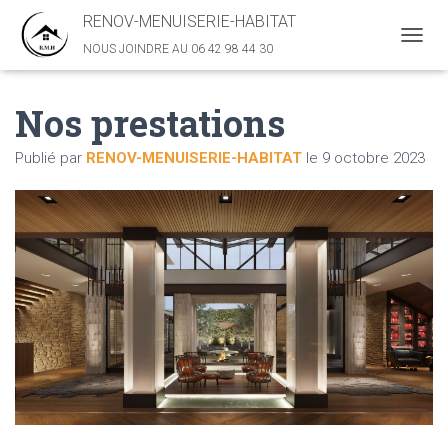
RENOV-MENUISERIE-HABITAT
NOUS JOINDRE AU 06 42 98 44 30
D
É
P
Nos prestations
L
I
E
Publié par
RENOV-MENUISERIE-HABITAT
le
9 octobre 2023
R
L
A
N
A
V
I
G
A
T
I
O
N