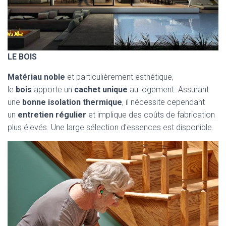
LE BOIS
Matériau noble
et particulièrement esthétique,
le
bois
apporte un
cachet unique
au logement. Assurant
une
bonne isolation thermique
, il nécessite cependant
un
entretien régulier
et implique des coûts de fabrication
plus élevés. Une large sélection d’essences est disponible.