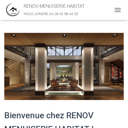
RENOV-MENUISERIE-HABITAT
NOUS JOINDRE AU 06 42 98 44 30
D
É
P
L
I
E
R
L
A
N
A
V
I
G
A
T
I
O
N
Bienvenue chez RENOV